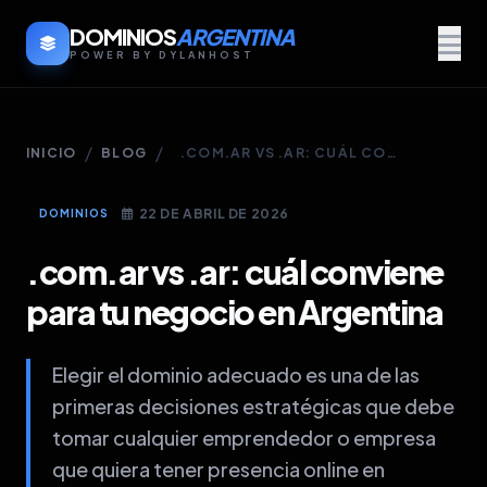
DOMINIOS
ARGENTINA
POWER BY DYLANHOST
/
/
INICIO
BLOG
.COM.AR VS .AR: CUÁL CONVIENE PARA TU NEGOCIO EN ARGENTINA
22 DE ABRIL DE 2026
DOMINIOS
.com.ar vs .ar: cuál conviene
para tu negocio en Argentina
Elegir el dominio adecuado es una de las
primeras decisiones estratégicas que debe
tomar cualquier emprendedor o empresa
que quiera tener presencia online en